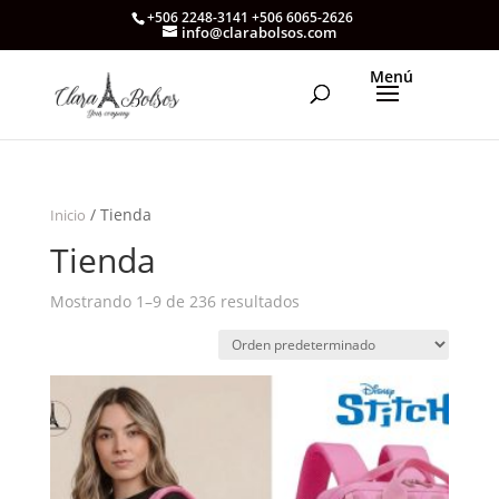
+506 2248-3141 +506 6065-2626
info@clarabolsos.com
/ Tienda
Inicio
Tienda
Mostrando 1–9 de 236 resultados