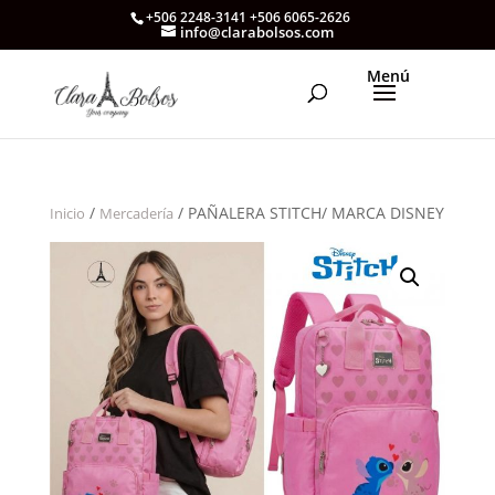
+506 2248-3141 +506 6065-2626
info@clarabolsos.com
/
/ PAÑALERA STITCH/ MARCA DISNEY
Inicio
Mercadería