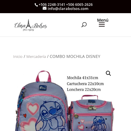
+506 2248-3141 +506 6065-2626
info@clarabolsos.com
/
/ COMBO MOCHILA DISNEY
Inicio
Mercadería