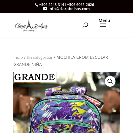
+506 2248-3141 +506 6065-2626
info@clarabolsos.com
/
/ MOCHILA CROM ESCOLAR
Inicio
Sin categorizar
GRANDE NIÑA