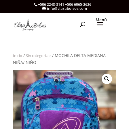
+506 2248-3141 +506 6065-2626
info@clarabolsos.com
/
/ MOCHILA DELTA MEDIANA
Inicio
Sin categorizar
NIÑA/ NIÑO