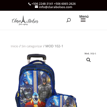
+506 2248-3141 +506 6065-2626
info@clarabolsos.com
/
/ MOD 102-1
Inicio
Sin categorizar