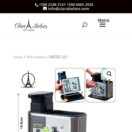
+506 2248-3141 +506 6065-2626
info@clarabolsos.com
/
/ MOD UU
Inicio
Mercadería