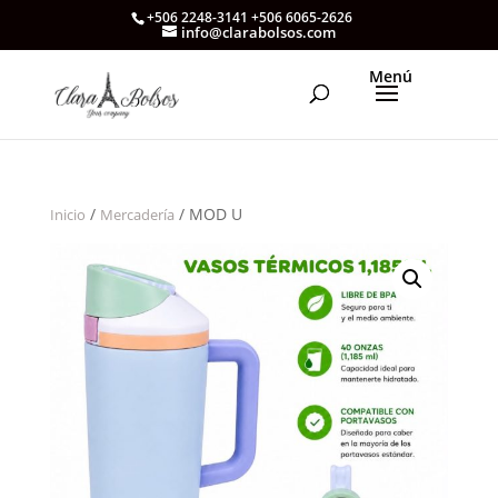
+506 2248-3141 +506 6065-2626
info@clarabolsos.com
/
/ MOD U
Inicio
Mercadería