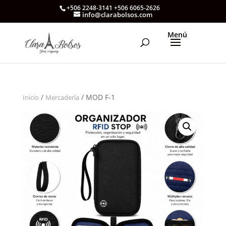
+506 2248-3141 +506 6065-2626
info@clarabolsos.com
/
/ MOD F-1
Inicio
Mercadería