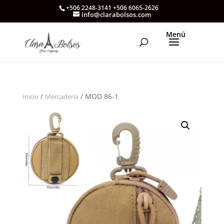
+506 2248-3141 +506 6065-2626
info@clarabolsos.com
/
/ MOD 86-1
Inicio
Mercadería