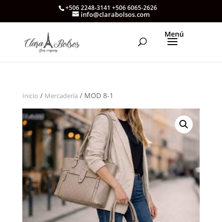
+506 2248-3141 +506 6065-2626
info@clarabolsos.com
/
/ MOD 8-1
Inicio
Mercadería