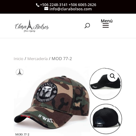
+506 2248-3141 +506 6065-2626
info@clarabolsos.com
/
/ MOD 77-2
Inicio
Mercadería