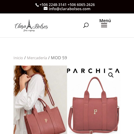
+506 2248-3141 +506 6065-2626
info@clarabolsos.com
/
/ MOD 59
Inicio
Mercadería