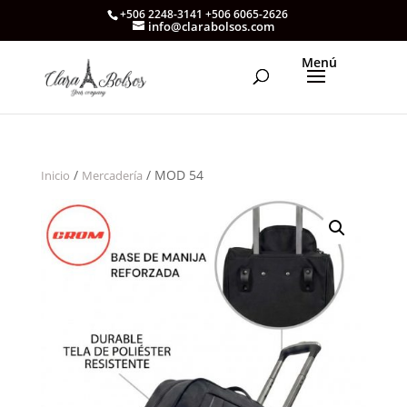
+506 2248-3141 +506 6065-2626
info@clarabolsos.com
/
/ MOD 54
Inicio
Mercadería