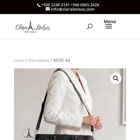
+506 2248-3141 +506 6065-2626
info@clarabolsos.com
/
/ MOD 44
Inicio
Mercadería