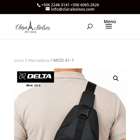
+506 2248-3141 +506 6065-2626
info@clarabolsos.com
/
/ MOD 41-1
Inicio
Mercadería