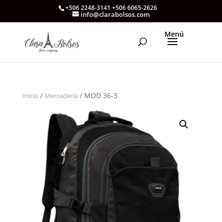
+506 2248-3141 +506 6065-2626
info@clarabolsos.com
/
/ MOD 36-3
Inicio
Mercadería