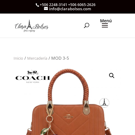
+506 2248-3141 +506 6065-2626
info@clarabolsos.com
/
/ MOD 3-5
Inicio
Mercadería