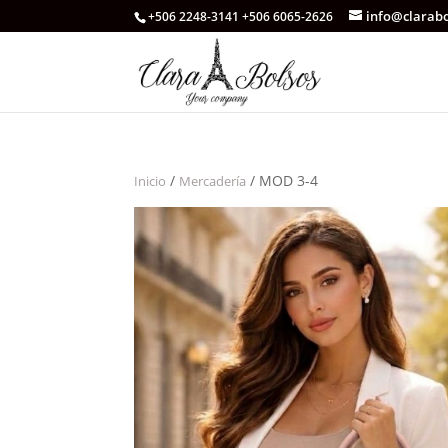
info@clarab
+506 2248-3141 +506 6065-2626
/
/ MOD 3-4
Inicio
Mercadería