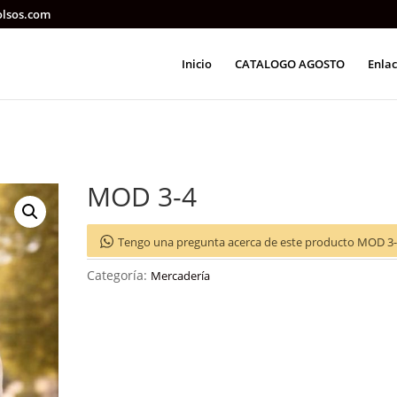
olsos.com
Inicio
CATALOGO AGOSTO
Enlac
MOD 3-4
Tengo una pregunta acerca de este producto MOD 3
Categoría:
Mercadería