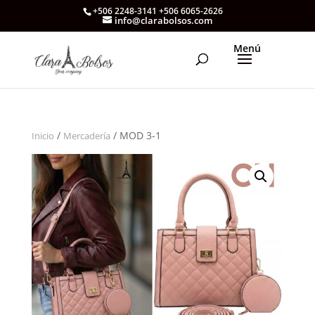
+506 2248-3141 +506 6065-2626
info@clarabolsos.com
/
/ MOD 3-1
Inicio
Mercadería