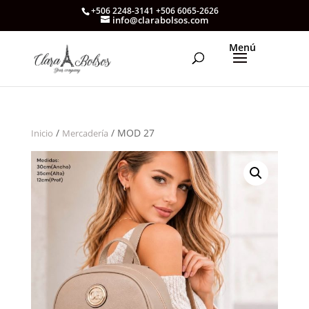
+506 2248-3141 +506 6065-2626
info@clarabolsos.com
/
/ MOD 27
Inicio
Mercadería