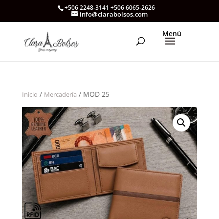
+506 2248-3141 +506 6065-2626
info@clarabolsos.com
/
/ MOD 25
Inicio
Mercadería