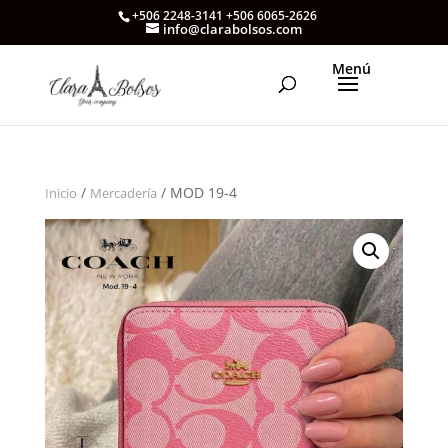
+506 2248-3141 +506 6065-2626
info@clarabolsos.com
/
/ MOD 19-4
Inicio
Mercadería