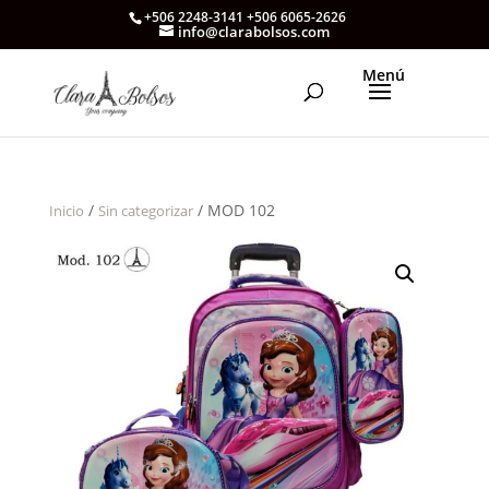
+506 2248-3141 +506 6065-2626
info@clarabolsos.com
/
/ MOD 102
Inicio
Sin categorizar