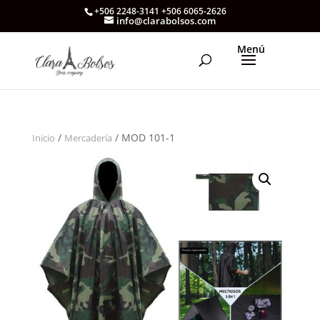
+506 2248-3141 +506 6065-2626
info@clarabolsos.com
/
/ MOD 101-1
Inicio
Mercadería