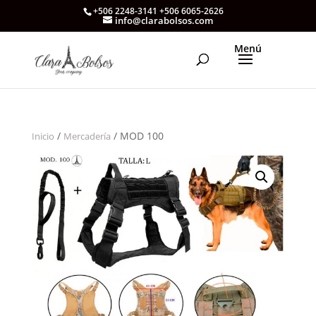
+506 2248-3141 +506 6065-2626
info@clarabolsos.com
/
/ MOD 100
Inicio
Mercadería