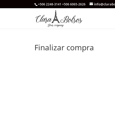
info@clarab
+506 2248-3141 +506 6065-2626
Finalizar compra